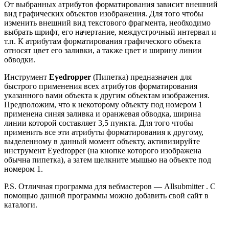
От выбранных атрибутов форматирования зависит внешний
вид графических объектов изображения. Для того чтобы
изменить внешний вид текстового фрагмента, необходимо
выбрать шрифт, его начертание, междустрочный интервал и
т.п. К атрибутам форматирования графического объекта
относят цвет его заливки, а также цвет и ширину линии
обводки.
Инструмент
Eyedropper
(Пипетка) предназначен для
быстрого применения всех атрибутов форматирования
указанного вами объекта к другим объектам изображения.
Предположим, что к некоторому объекту под номером 1
применена синяя заливка и оранжевая обводка, ширина
линии которой составляет 3,5 пункта. Для того чтобы
применить все эти атрибуты форматирования к другому,
выделенному в данный момент объекту, активизируйте
инструмент Eyedropper (на кнопке которого изображена
обычна пипетка), а затем щелкните мышью на объекте под
номером 1.
P.S. Отличная программа для вебмастеров — Allsubmitter . С
помощью данной программы можно добавить свой сайт в
каталоги.