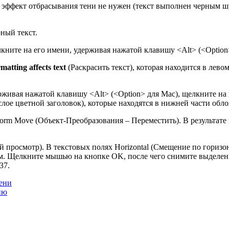
» эффект отбрасывания тени не нужен (текст выполнен черным ш
рный текст.
лкните на его имени, удерживая нажатой клавишу <Alt> (<Option
matting affects text
(Раскрасить текст), которая находится в лево
ерживая нажатой клавишу <Alt> (<Option> для Mac), щелкните на
слое цветной заголовок), которые находятся в нижней части обл
orm Move (Объект-Преобразования – Переместить). В результате
й просмотр). В текстовых полях Horizontal (Смещение по горизо
см. Щелкните мышью на кнопке OK, после чего снимите выделен
37.
тени
ню