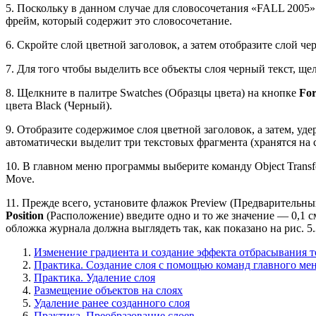
5. Поскольку в данном случае для словосочетания «FALL 2005
фрейм, который содержит это словосочетание.
6. Скройте слой цветной заголовок, а затем отобразите слой че
7. Для того чтобы выделить все объекты слоя черный текст, ще
8. Щелкните в палитре Swatches (Образцы цвета) на кнопке
For
цвета Black (Черный).
9. Отобразите содержимое слоя цветной заголовок, а затем, уд
автоматически выделит три текстовых фрагмента (хранятся на 
10. В главном меню программы выберите команду Object Transf
Move.
11. Прежде всего, установите флажок Preview (Предварительны
Position
(Расположение) введите одно и то же значение — 0,1 
обложка журнала должна выглядеть так, как показано на рис. 5.
Изменение градиента и создание эффекта отбрасывания 
Практика. Создание слоя с помощью команд главного ме
Практика. Удаление слоя
Размещение объектов на слоях
Удаление ранее созданного слоя
Практика. Преобразование слоев