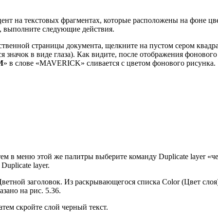
цент на текстовых фрагментах, которые расположены на фоне цв
, выполните следующие действия.
ственной страницы документа, щелкните на пустом сером квадрат
ился значок в виде глаза). Как видите, после отображения фонов
M
» в слове «MAVERICK» сливается с цветом фонового рисунка.
тем в меню этой же палитры выберите команду Duplicate layer «ч
uplicate layer.
Цветной заголовок. Из раскрывающегося списка Color (Цвет сло
зано на рис. 5.36.
затем скройте слой черный текст.