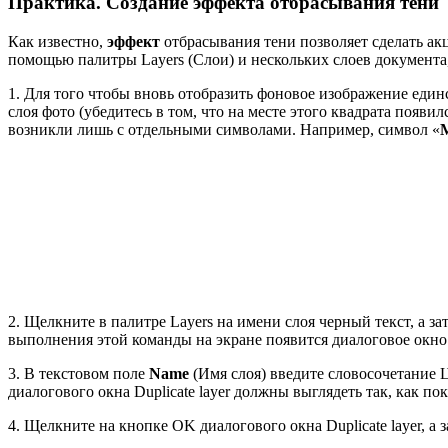
Практика. Создание эффекта отбрасывания тени
Как известно,
эффект
отбрасывания тени позволяет сделать ак
помощью палитры Layers (Слои) и нескольких слоев документа
1. Для того чтобы вновь отобразить фоновое изображение един
слоя фото (убедитесь в том, что на месте этого квадрата появ
возникли лишь с отдельными символами. Например, символ «
2. Щелкните в палитре Layers на имени слоя черный текст, а за
выполнения этой команды на экране появится диалоговое окно D
3. В текстовом поле
Name
(Имя слоя) введите словосочетание 
диалогового окна Duplicate layer должны выглядеть так, как пока
4. Щелкните на кнопке OK диалогового окна Duplicate layer, а 