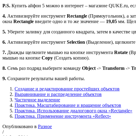
P.S.
Купить айфон 5 можно в интернет – магазине QUKE.ru, есл
4.
Активизируйте инструмент
Rectangle
(Прямоугольник), а за
окна
Rectangle
введите одно и то же значение —
19,05
мм. Щел
5.
Уберите заливку для созданного квадрата, затем в качестве
6.
Активизируйте инструмент
Selection
(Выделение), щелкните н
7.
Дважды щелкните мышью на кнопке инструмента
Rotate
(Вр
мышью на кнопке
Copy
(Создать копию).
8.
Семь раз подряд выберите команду
Object
->
Transform
->
T
9.
Сохраните результаты вашей работы.
Создание и редактирование простейших объектов
Выравнивание и распределение объектов
Частичное выделение
Практика. Масштабирование и вращение объектов
Практика. Использование диалогового окна «Rectangle»
Практика. Применение инструмента «Reflect»
Опубликовано в
Разное
/