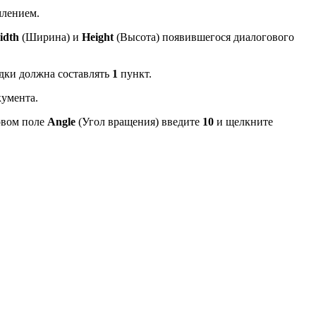
млением.
idth
(Ширина) и
Height
(Высота) появившегося диалогового
одки должна составлять
1
пункт.
кумента.
овом поле
Angle
(Угол вращения) введите
10
и щелкните