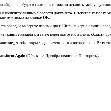
и айфона не будет в наличии, то можно оставить заявку с уведо
тем щелкните мышью в области документа. В текстовых полях
W
кните мышью на кнопке
OK
.
 цвета обводки выберите черный цвет. Ширина черной линии обв
а границе квадрата, а затем перетащите его в центр области до
ащение), чтобы открыть одноименное диалоговое окно. В текст
ransform
Again
(Объект -> Преобразование -> Повторить).