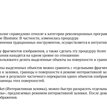
 вполне справедливо относят к категории революционных програ
lustrator. В частности, изменилась процедура
именения трдиционных инструментов, осуществляется в интуити
ску фрагментов изображения, а также сделать эту процедуру бол
жения находятся на одном уровне по отношению
т пользовател делить выделенные объекты на поверхности и гран
ппы выделенных объектов можно сравнить с отдельными фрагме
ки и заливки, границы и поверхности в режиме интерактивной 
ые в результате частичного перекрытия одних объектов изобра
границы этих поверхностей.
ket (Интерактивная заливка), можно быстро раскрасить отдельн
ры», предлагаемых режимом интерактивной заливки. После деа
ображения.