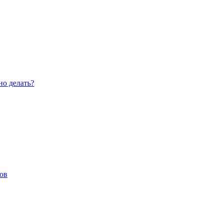
но делать?
ов