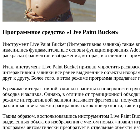
Программное средство «Live Paint Bucket»
Инструмент Live Paint Bucket (Интерактивная заливка) также
изменились фундаментальные основы функционирования Adobe Il
раскраски фрагментов изображения, которая, в отличие от пр
Итак, инструмент Live Paint Bucket призван упростить раскра
интерактивной заливки все ранее выделенные объекты изобра
друг к другу. Более того, в этом режиме программа предлагае
В режиме интерактивной заливки границы и поверхности гру
обводка и заливка. Однако, в отличие от традиционной обвод
режиме интерактивной заливки называют фрагменты, полученн
различные цвета можно раскрашивать как поверхности, так и 
Таким образом, воспользовавшись инструментом Live Paint Buc
выделенных объектов изображения с учетом новых «правил иг
программа автоматически преобразует в отдельные объекты из