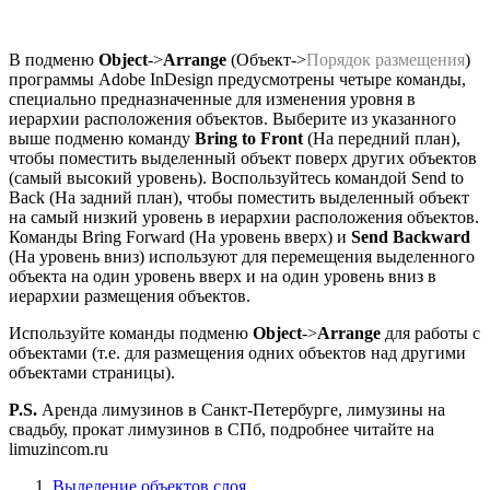
В подменю
Object
->
Arrange
(Объект->
Порядок размещения
)
программы Adobe InDesign предусмотрены четыре команды,
специально предназначенные для изменения уровня в
иерархии расположения объектов. Выберите из указанного
выше подменю команду
Bring to Front
(На передний план),
чтобы поместить выделенный объект поверх других объектов
(самый высокий уровень). Воспользуйтесь командой Send to
Back (На задний план), чтобы поместить выделенный объект
на самый низкий уровень в иерархии расположения объектов.
Команды Bring Forward (На уровень вверх) и
Send Backward
(На уровень вниз) используют для перемещения выделенного
объекта на один уровень вверх и на один уровень вниз в
иерархии размещения объектов.
Используйте команды подменю
Object
->
Arrange
для работы с
объектами (т.е. для размещения одних объектов над другими
объектами страницы).
P.S.
Аренда лимузинов в Санкт-Петербурге, лимузины на
свадьбу, прокат лимузинов в СПб, подробнее читайте на
limuzincom.ru
Выделение объектов слоя