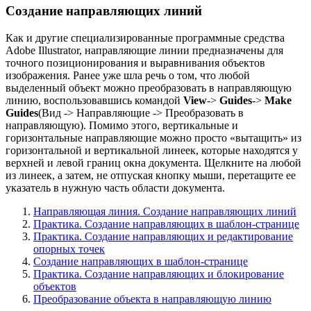
Создание направляющих линий
Как и другие специализированные программные средства
Adobe Illustrator, направляющие линии предназначены для
точного позиционирования и выравнивания объектов
изображения. Ранее уже шла речь о том, что любой
выделенный объект можно преобразовать в направляющую
линию, воспользовавшись командой
View
->
Guides
->
Make
Guides
(Вид -> Направляющие -> Преобразовать в
направляющую).
Помимо этого, вертикальные и
горизонтальные направляющие можно просто «вытащить» из
горизонтальной и вертикальной линеек, которые находятся у
верхней и левой границ окна документа. Щелкните на любой
из линеек, а затем, не отпуская кнопку мыши, перетащите ее
указатель в нужную часть области документа.
Направляющая линия. Создание направляющих линий
Практика. Создание направляющих в шаблон-странице
Практика. Создание направляющих и редактирование
опорных точек
Создание направляющих в шаблон-странице
Практика. Создание направляющих и блокирование
объектов
Преобразование объекта в направляющую линию