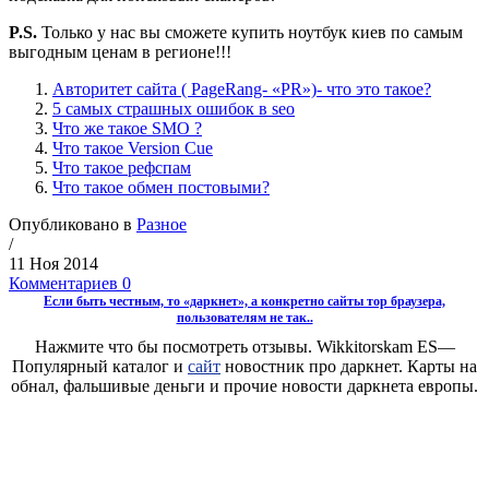
P.S.
Только у нас вы сможете купить ноутбук киев по самым
выгодным ценам в регионе!!!
Авторитет сайта ( PageRang- «PR»)- что это такое?
5 самых страшных ошибок в seo
Что же такое SMO ?
Что такое Version Cue
Что такое рефспам
Что такое обмен постовыми?
Опубликовано в
Разное
/
11 Ноя 2014
Комментариев 0
Если быть честным, то «даркнет», а конкретно сайты тор браузера,
пользователям не так..
Нажмите что бы посмотреть отзывы. Wikkitorskam ES—
Популярный каталог и
сайт
новостник про даркнет. Карты на
обнал, фальшивые деньги и прочие новости даркнета европы.