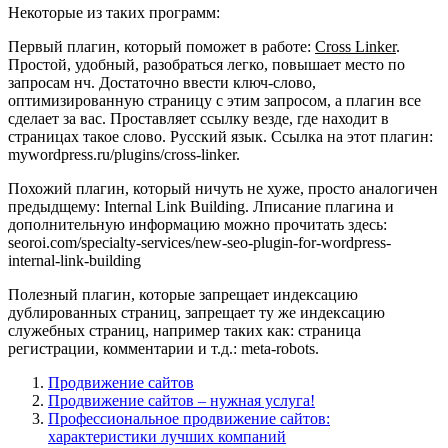
Некоторые из таких программ:
Первый плагин, который поможет в работе:
Cross Linker
.
Простой, удобный, разобраться легко, повышает место по
запросам нч. Достаточно ввести ключ-слово,
оптимизированную страницу с этим запросом, а плагин все
сделает за вас. Проставляет ссылку везде, где находит в
страницах такое слово. Русский язык. Ссылка на этот плагин:
mywordpress.ru/plugins/cross-linker.
Похожий плагин, который ничуть не хуже, просто аналогичен
предыдщему: Internal Link Building. Лписание плагина и
дополнительную информацию можно прочитать здесь:
seoroi.com/specialty-services/new-seo-plugin-for-wordpress-
internal-link-building
Полезный плагин, которые запрещает индексацию
дублированных страниц, запрещает ту же индексацию
служебных страниц, например таких как: страница
регистрации, комментарии и т.д.: meta-robots.
Продвижение сайтов
Продвижение сайтов – нужная услуга!
Профессиональное продвижение сайтов:
характеристики лучших компаний