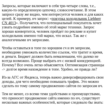
Запросы, которые включают в себя три-четыре слова, т.е.,
какую-то определенную цепочку, словосочетание. В этом
запросе сразу же видно, чем интересуется человек и для каких
целей. К примеру, нч запрос: «
покупка холодильник Liebherr
CN 4013
». Получается, что потенциальный покупатель хочет
узнать подробнее именно об этой марке техники. Запрос
хорошо конвертится, человек пройдет по рекламе и купит
холодильник именно той марки, что искал. Так же с
аналогичными нч запросами.
Чтобы оставаться в топе по хорошим сч и вч запросам,
необходимо умножать количество ссылок, что тратит и время,
и деньги. Бюджет должен быть немаленьким, что далеко не
всегда возможно. Проще выбрать нч с низкой конкуренцией.
Почему? Все очень легко объясняется. Оптимизация страницы
-> долгое время нахождение в топе. Удобно, не правда ли?
Из-за АГС от Яндекса, теперь важно диверсифицировать свои
доходы, для чего необходимо повышать трафик. Это можно
сделать по тому самому продвижению сайтов по запросам нч.
Тем не менее, со всеми теми удобствами и преимуществами,
что приносит продвижение сайта именно по нч, существует
несколько важных особенностей, которые следовало бы знать: