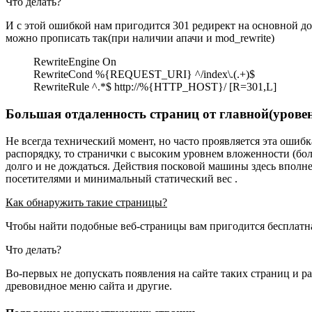
Что делать?
И с этой ошибкой нам пригодится 301 редирект на основной до
можно прописать так(при наличии апачи и mod_rewrite)
RewriteEngine On
RewriteCond %{REQUEST_URI} ^/index\.(.+)$
RewriteRule ^.*$ http://%{HTTP_HOST}/ [R=301,L]
Большая отдаленность страниц от главной(урове
Не всегда технический момент, но часто проявляется эта ошиб
распорядку, то странички с высоким уровнем вложенности (бо
долго и не дождаться. Действия посковой машины здесь впо
посетителями и минимальный статический вес .
Как обнаружить такие страницы?
Чтобы найти подобные веб-страницы вам пригодится бесплатная
Что делать?
Во-первых не допускать появления на сайте таких страниц и ра
древовидное меню сайта и другие.