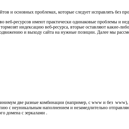
тов и основных проблемах, которые следует исправлять без пр
тво веб-ресурсов имеют практически одинаковые проблемы и нед
тормозят индексацию веб-ресурса, вторые оставляют какие-либ
продвижению и выходу сайта на нужные позиции. Далее мы расс
 минимум две разные комбинации (например, с www и без www), 
пию с неуникальным наполнением и незамедлительно отправляют 
го домена с зеркалами .