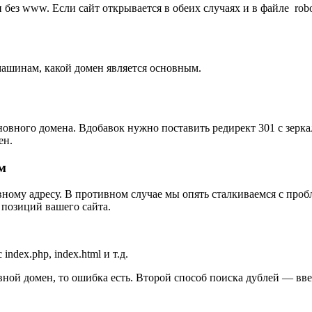
 без www. Если сайт открывается в обеих случаях и в файле robo
 машинам, какой домен является основным.
сновного домена. Вдобавок нужно поставить редирект 301 с зерка
ен.
м
вному адресу. В противном случае мы опять сталкиваемся с проб
позиций вашего сайта.
ndex.php, index.html и т.д.
вной домен, то ошибка есть. Второй способ поиска дублей — вве