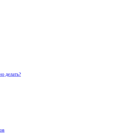
но делать?
ов